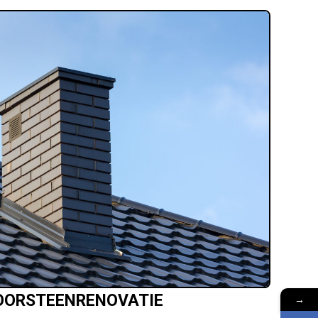
OORSTEENRENOVATIE
→